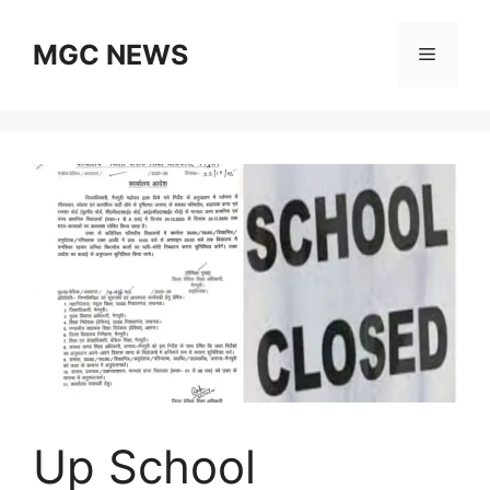
Skip
to
MGC NEWS
Menu
content
Up School